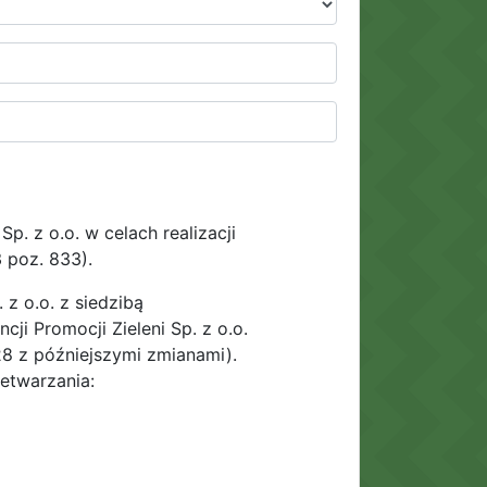
. z o.o. w celach realizacji
 poz. 833).
z o.o. z siedzibą
ji Promocji Zieleni Sp. z o.o.
28 z późniejszymi zmianami).
zetwarzania: